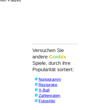
eren Platzes
Versuchen Sie
andere
G
oo
bix
Spiele, durch ihre
Popularität sortiert:
Nonogramm
Reziproke
X-Ball
Zahlenraten
Futoshiki