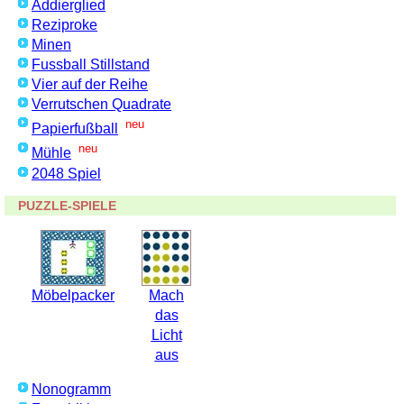
Addierglied
Reziproke
Minen
Fussball Stillstand
Vier auf der Reihe
Verrutschen Quadrate
neu
Papierfußball
neu
Mühle
2048 Spiel
PUZZLE-SPIELE
Möbelpacker
Mach
das
Licht
aus
Nonogramm