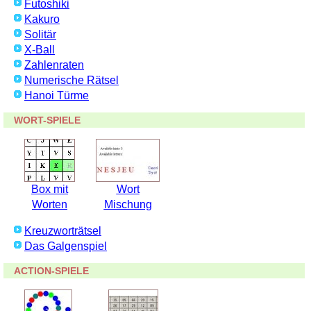
Futoshiki
Kakuro
Solitär
X-Ball
Zahlenraten
Numerische Rätsel
Hanoi Türme
WORT-SPIELE
Box mit
Wort
Worten
Mischung
Kreuzworträtsel
Das Galgenspiel
ACTION-SPIELE