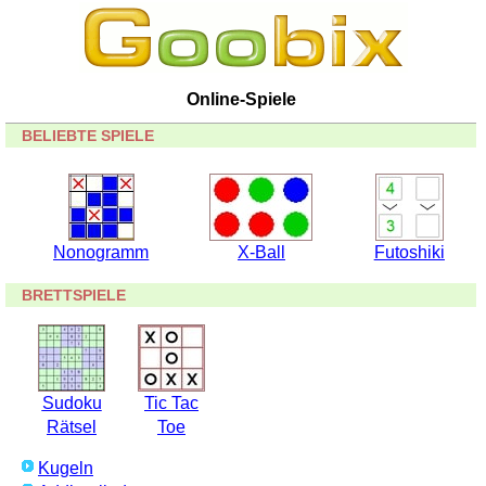
Online-Spiele
BELIEBTE SPIELE
Nonogramm
X-Ball
Futoshiki
BRETTSPIELE
Sudoku
Tic Tac
Rätsel
Toe
Kugeln